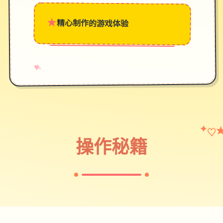
★
精心制作的游戏体验
→
✧
♥
♡
✦
操作秘籍