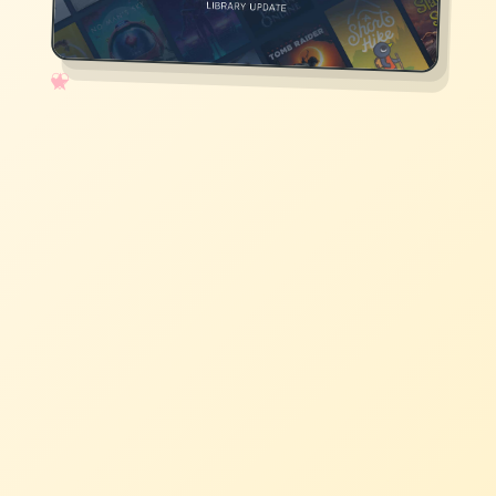
✧
♡
★
♥