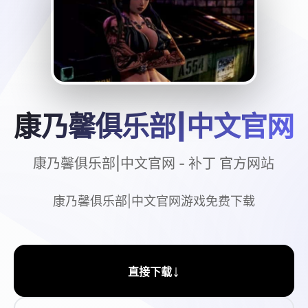
康乃馨俱乐部|中文官网
康乃馨俱乐部|中文官网 - 补丁 官方网站
康乃馨俱乐部|中文官网游戏免费下载
↓
直接下载