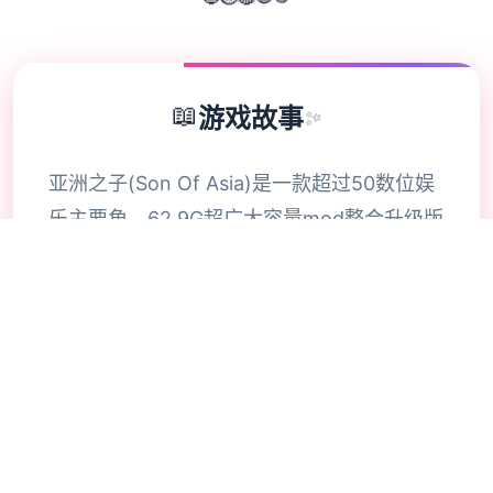
📖
游戏故事
✨
亚洲之子(Son Of Asia)是一款超过50数位娱
乐主要角，62.9G超广大容量mod整合升级版
原育官方法普通话版，专为亚洲游戏者打造其
大型QSP游戏 在为5款国产剧况游戏，亚洲之
内部子同刻许依据坐落游戏中历练各品种不同
型的职业，解锁各种幽默的剧情构变成。今天
气给大家具体介绍壹下方这款游戏的策略。感
兴趣的玩家抵查看看。玩家扮演超估计力量的
角色，穿越至2023年的范围，图外边卷入过