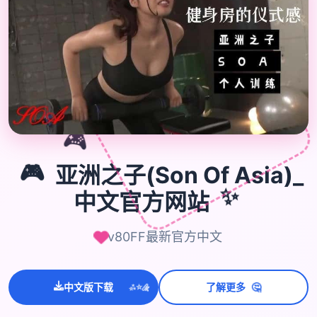
🎮
🎮
亚洲之子(Son Of Asia)_
中文官方网站
✨
v80FF最新官方中文
💫
🤔
✨
中文版下载
了解更多
⭐