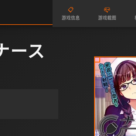
📋
📪
游戏信息
游戏截图
ナース