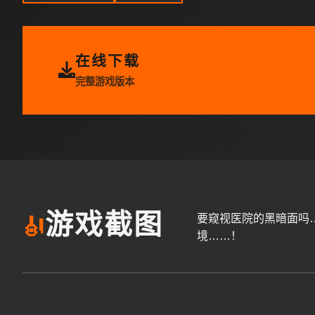
在线下载
完整游戏版本
游戏截图
要窥视医院的黑暗面吗
🎻
境……！