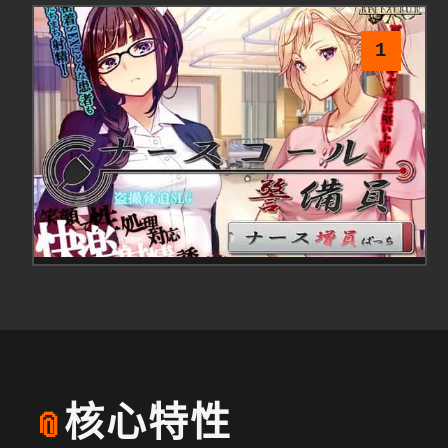
1
核心特性
📎