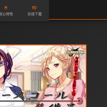
🖲️
🎼
核心特性
在线下载