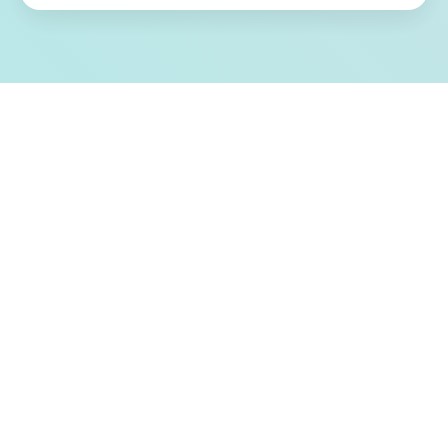
🎇 游戏特色亮点
原本不应存在的怪物“龙”，杀害了克蕾雅的父
母。 为了寻找必须讨伐的目标，并获得足以
击败它的实力，她毅然踏上了冒险者之路。
当四名怀揣不同理由、却拥有相同目标的伙
伴汇聚之时，命运的齿轮开始转动，故事也
迎来了巨大的转折……